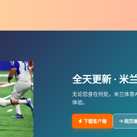
全天更新 ·
米
无论您身在何处，
米兰体育A
体验。
下载客户端
网页