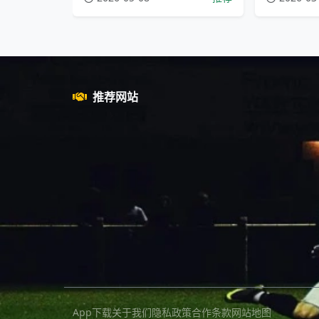
推荐网站
App下载
关于我们
隐私政策
合作条款
网站地图