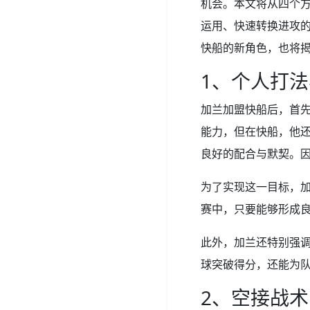
机会。本文将从四个
运用、快速转换进攻
快船的新角色，也将
1、个人打
加兰加盟快船后，首
能力，但在快船，他
良好的配合与默契。
为了实现这一目标，
赛中，只要能够形成
此外，加兰还特别强
球突破得分，还能为
2、空接战