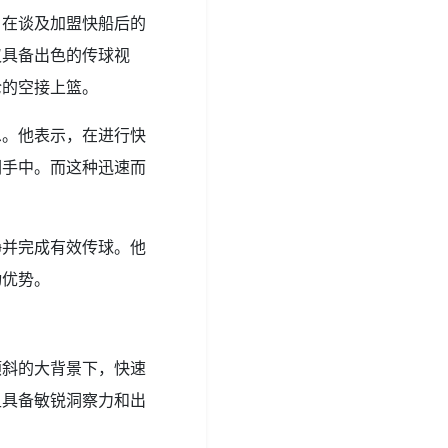
。在谈及加盟快船后的
仅具备出色的传球视
伦的空接上篮。
息。他表示，在进行快
们手中。而这种迅速而
静并完成有效传球。他
动优势。
倾斜的大背景下，快速
卫具备敏锐洞察力和出