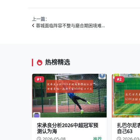
上一篇：
蓉城面临阵容不整与磨合期困境难…
热榜精选
#1
#2
宋承良分析2026中超冠军预
扎巴尔尼
测认为海
自己63
2026-05-08
推荐
2026-03