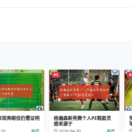
#3
#
表现亮眼但仍需证明
杨瀚森新秀赛个人PE鞋款灵
感来源于
-29
推荐
2026-04-30
推荐