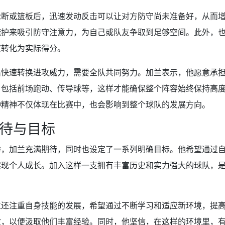
抢断或篮板后，迅速发动反击可以让对方防守尚未准备好，从而
掩护来吸引防守注意力，为自己或队友争取到足够空间。此外，
度转化为实际得分。
出快速转换进攻威力，需要全队共同努力。加兰表示，他愿意承
，包括前场跑动、传导球等，这样才能确保整个阵容始终保持高
种精神不仅体现在比赛中，也会影响到整个球队的发展方向。
期待与目标
季，加兰充满期待，同时也设定了一系列明确目标。他希望通过
实现个人成长。加入这样一支拥有丰富历史和实力强大的球队，
兰还注重自身技能的发展，希望通过不断学习和适应新环境，提
教，以便汲取他们丰富经验。同时，他坚信，在这样的环境里，