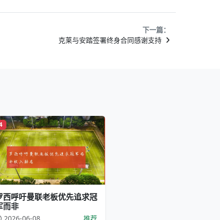
下一篇：
克莱与安踏签署终身合同感谢支持
4
罗西呼吁曼联老板优先追求冠
军而非
2026-06-08
推荐