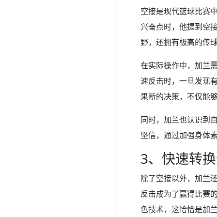
空接是现代篮球比赛
兴奋点时，他提到空
野，还拥有极高的传
在实际操作中，加兰
速反击时，一旦发现
果断的决策，不仅能
同时，加兰也认识到
坚信，通过加强身体
3、快速转
除了空接以外，加兰
反击成为了赢得比赛
色技术，这恰恰是加